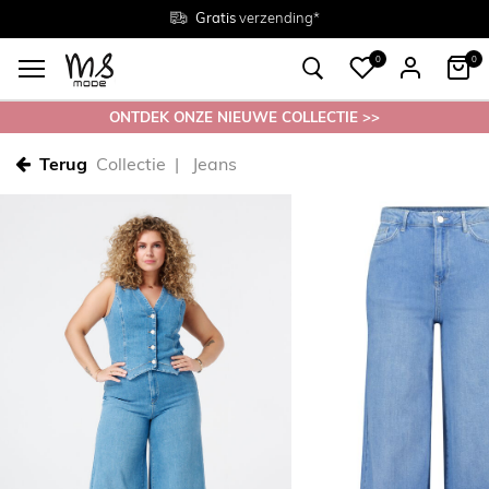
Gratis
Gratis
retourneren in de winkel
Maten
verzending*
38 - 54
0
0
ONTDEK ONZE NIEUWE COLLECTIE >>
Terug
Collectie
Jeans