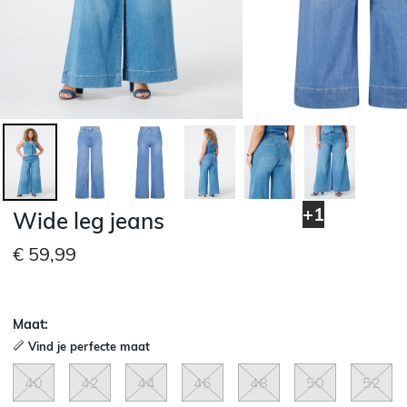
+1
Wide leg jeans
€ 59,99
Maat:
Vind je perfecte maat
40
42
44
46
48
50
52