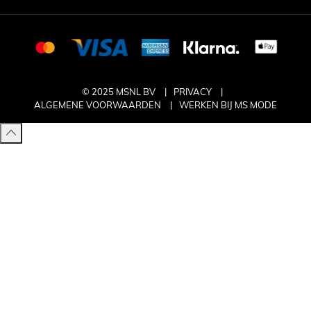
© 2025 MSNL BV
PRIVACY
ALGEMENE VOORWAARDEN
WERKEN BIJ MS MODE