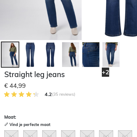
+2
Straight leg jeans
€ 44,99
4.2 van 5 Klantenbeoordeling
4.2
(35 reviews)
Maat:
Vind je perfecte maat
40
42
44
46
48
50
52