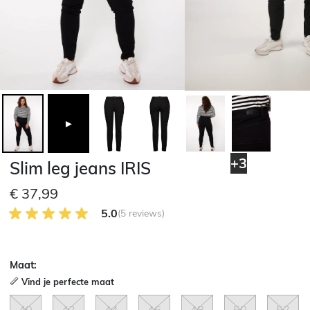
►
+3
Slim leg jeans IRIS
€ 37,99
5.0 van 5 Klantenbeoordeling
5.0
(5 reviews)
Maat:
Vind je perfecte maat
40
42
44
46
48
50
52