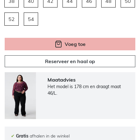
38
40
42
44
46
48
50
52
54
Voeg toe
Reserveer en haal op
Maatadvies
Het model is 178 cm en draagt maat
46/L.
✔
Gratis
afhalen in de winkel