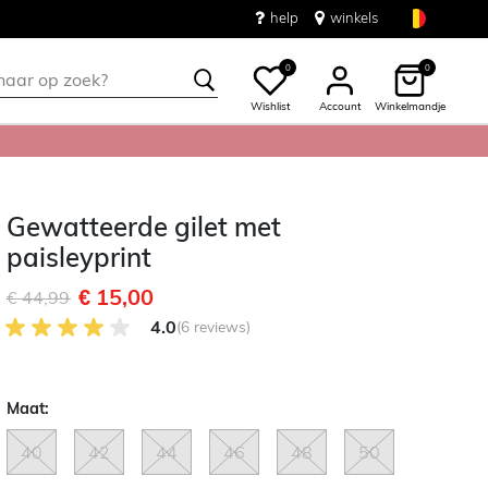
help
winkels
0
0
Wishlist
Account
Winkelmandje
Gewatteerde gilet met
paisleyprint
€ 15,00
Afgeprijsd van
naar
€ 44,99
4.0 van 5 Klantenbeoordeling
4.0
(6 reviews)
Maat:
40
42
44
46
48
50