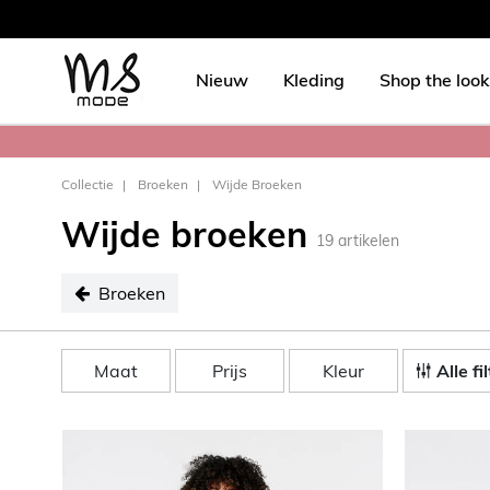
Nieuw
Kleding
Shop the look
Collectie
Broeken
Wijde Broeken
Wijde broeken
19
artikelen
Broeken
geselecteerd Broeken
Maat
Prijs
Kleur
Alle fi