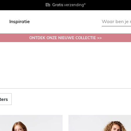
Gratis
Gratis
retourneren in de winkel
Maten
verzending*
38 - 54
Inspiratie
ONTDEK ONZE NIEUWE COLLECTIE >>
lters