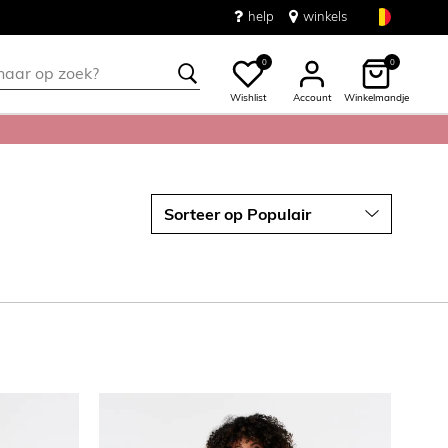
help
winkels
0
0
Wishlist
Account
Winkelmandje