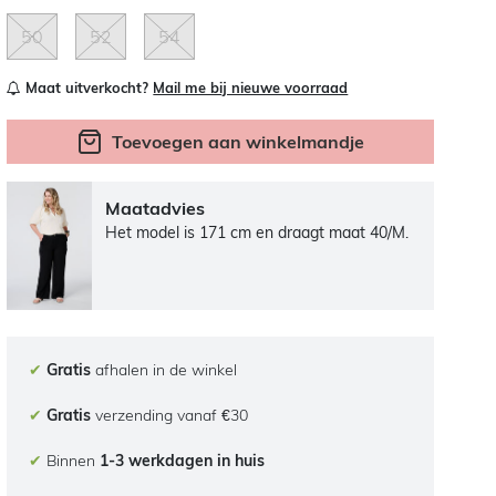
50
52
54
Maat uitverkocht?
Mail me bij nieuwe voorraad
Toevoegen aan winkelmandje
Maatadvies
Het model is 171 cm en draagt maat 40/M.
✔
Gratis
afhalen in de winkel
✔
Gratis
verzending vanaf €30
✔
Binnen
1-3 werkdagen in huis