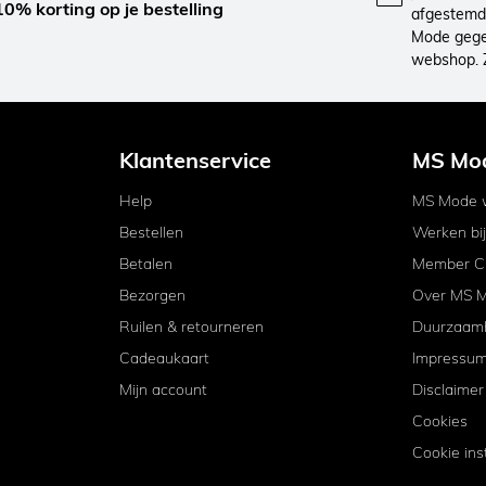
10% korting op je bestelling
afgestemd 
Mode gegev
webshop. 
Klantenservice
MS Mo
Help
MS Mode w
Bestellen
Werken bi
Betalen
Member C
Bezorgen
Over MS 
Ruilen & retourneren
Duurzaam
Cadeaukaart
Impressu
Mijn account
Disclaimer
Cookies
Cookie ins