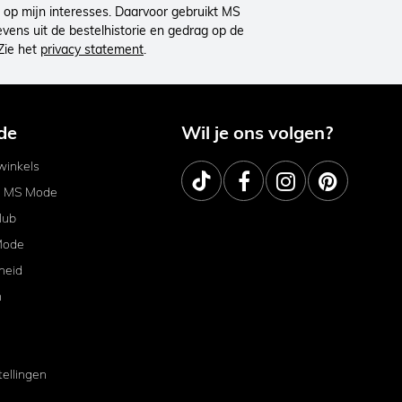
op mijn interesses. Daarvoor gebruikt MS
ens uit de bestelhistorie en gedrag op de
Zie het
privacy statement
.
de
Wil je ons volgen?
inkels
j MS Mode
lub
Mode
heid
m
tellingen