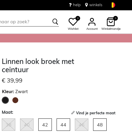
help
winkels
0
0
Wishlist
Account
Winkelmandje
Linnen look broek met
ceintuur
€ 39,99
Kleur:
Zwart
geselecteerd
Maat:
Vind je perfecte maat
38
40
42
44
46
48