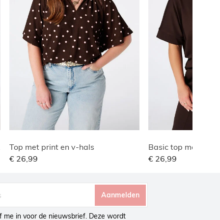
lle
Top met print en v-hals
Basic top met wafe
€ 26,99
€ 26,99
Aanmelden
ijf me in voor de nieuwsbrief. Deze wordt