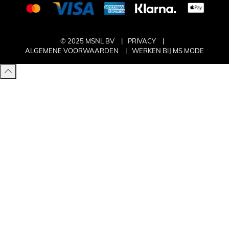
© 2025 MSNL BV
PRIVACY
ALGEMENE VOORWAARDEN
WERKEN BIJ MS MODE