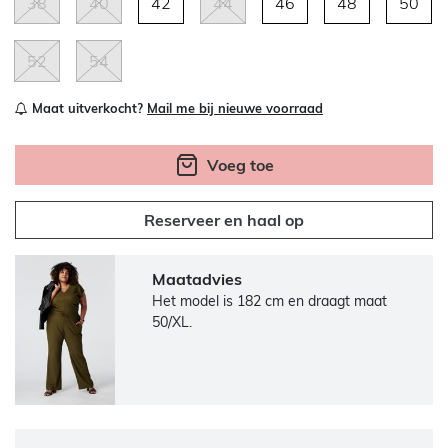
38
40
42
44
46
48
50
52
54
Maat uitverkocht?
Mail me bij nieuwe voorraad
Voeg toe
Reserveer en haal op
Maatadvies
Het model is 182 cm en draagt maat
50/XL.