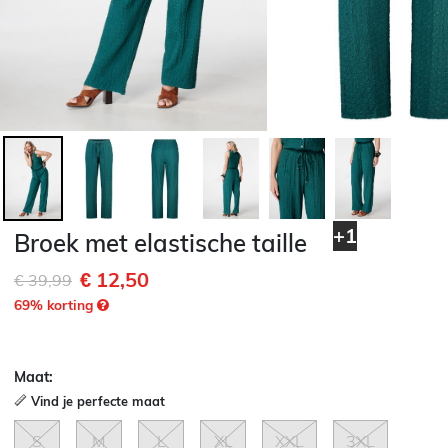
+1
Broek met elastische taille
€ 12,50
Afgeprijsd van
naar
€ 39,99
69
% korting
Maat:
Vind je perfecte maat
S
M
L
XL
XXL
3XL