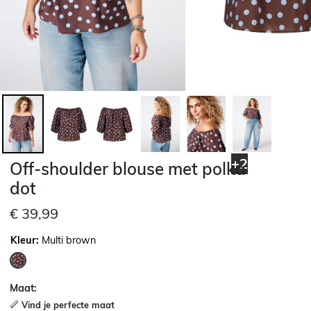
+2
Off-shoulder blouse met polka
dot
€ 39,99
Kleur:
Multi brown
geselecteerd
Maat:
Vind je perfecte maat