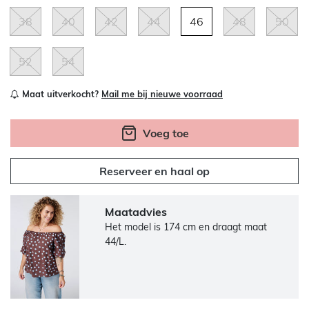
38
40
42
44
46
48
50
52
54
Maat uitverkocht?
Mail me bij nieuwe voorraad
Voeg toe
Reserveer en haal op
Maatadvies
Het model is 174 cm en draagt maat
44/L.