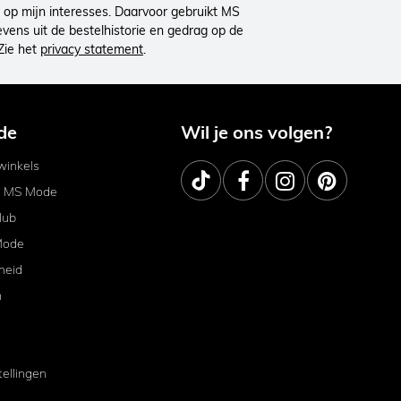
op mijn interesses. Daarvoor gebruikt MS
ens uit de bestelhistorie en gedrag op de
Zie het
privacy statement
.
de
Wil je ons volgen?
inkels
j MS Mode
lub
Mode
heid
m
tellingen