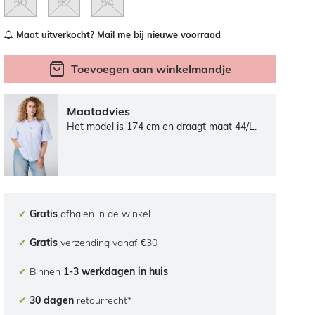
50
52
54
Maat uitverkocht?
Mail me bij nieuwe voorraad
Toevoegen aan winkelmandje
Maatadvies
Het model is 174 cm en draagt maat 44/L.
✔
Gratis
afhalen in de winkel
✔
Gratis
verzending vanaf €30
✔
Binnen
1-3 werkdagen in huis
✔
30 dagen
retourrecht*