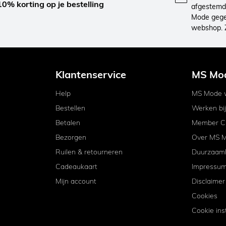
10% korting op je bestelling
afgestemd 
Mode gegev
webshop. 
Klantenservice
MS Mo
Help
MS Mode w
Bestellen
Werken bi
Betalen
Member C
Bezorgen
Over MS 
Ruilen & retourneren
Duurzaam
Cadeaukaart
Impressu
Mijn account
Disclaimer
Cookies
Cookie ins