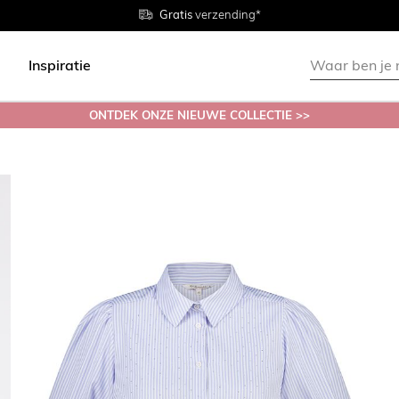
Gratis
Gratis
retourneren in de winkel
Maten
verzending*
38 - 54
Inspiratie
ONTDEK ONZE NIEUWE COLLECTIE >>