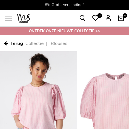
Gratis
Gratis
retourneren in de winkel
Maten
verzending*
38 - 54
0
0
ONTDEK ONZE NIEUWE COLLECTIE >>
Terug
Collectie
Blouses