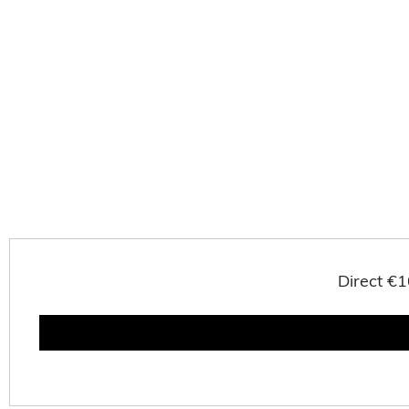
Direct €1