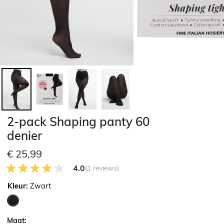
2-pack Shaping panty 60
denier
€ 25,99
4.0 van 5 Klantenbeoordeling
4.0
(1 reviews)
Kleur:
Zwart
geselecteerd
Maat: