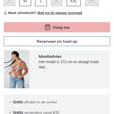
S
M
L
XL
XXL
3XL
Maat uitverkocht?
Mail me bij nieuwe voorraad
Voeg toe
Reserveer en haal op
Maatadvies
Het model is 172 cm en draagt maat
44/L.
✔
Gratis
afhalen in de winkel
✔
Gratis
verzending vanaf €30