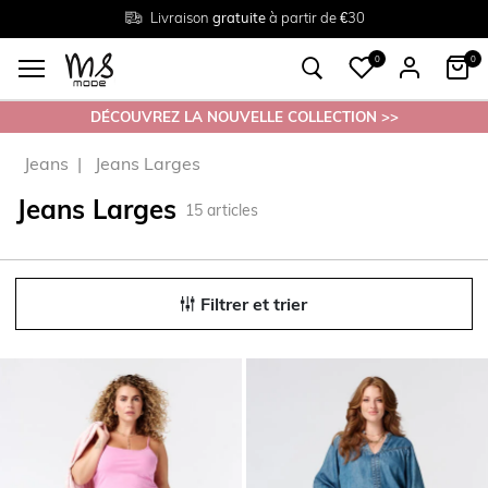
Livraison
Retour
Tailles du
gratuite
gratuit en magasin
38 au 54
à partir de €30
0
0
DÉCOUVREZ LA NOUVELLE COLLECTION >>
Jeans
Jeans Larges
Jeans Larges
15
articles
Filtrer et trier