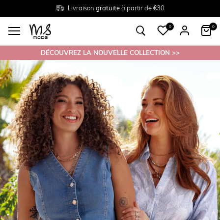
Livraison
Retour
Tailles du
gratuite
gratuit en magasin
38 au 54
à partir de €30
0
0
DÉCOUVREZ LA NOUVELLE COLLECTION >>