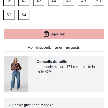
38
40
42
44
46
48
50
52
54
Ajouter
Voir disponibilité en magasin
Conseils de taille
Le modèle mesure 174 cm et porte la
taille 42/M.
✔
Retrait
gratuit
en magasin