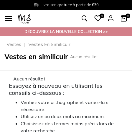
Livraison
Retour
Tailles du
gratuite
gratuit en magasin
38 au 54
à partir de €30
0
0
DÉCOUVREZ LA NOUVELLE COLLECTION >>
Vestes
Vestes En Similicuir
Vestes en similicuir
Aucun résultat
Aucun résultat
Essayez à nouveau en utilisant les
conseils ci-dessous :
Verifiez votre orthographe et variez-la si
nécessaire.
Utilisez un ou deux mots au maximum.
Choisissez des termes moins précis lors de
votre recherche.