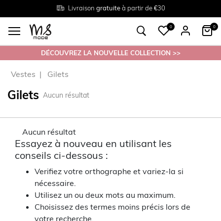
Livraison
Retour
Tailles du
gratuite
gratuit en magasin
38 au 54
à partir de €30
0
0
DÉCOUVREZ LA NOUVELLE COLLECTION >>
Vestes
Gilets
Gilets
Aucun résultat
Aucun résultat
Essayez à nouveau en utilisant les
conseils ci-dessous :
Verifiez votre orthographe et variez-la si
nécessaire.
Utilisez un ou deux mots au maximum.
Choisissez des termes moins précis lors de
votre recherche.