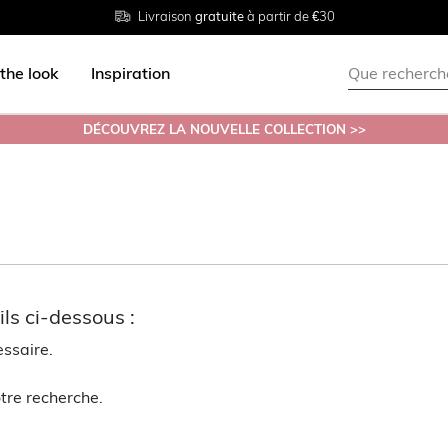
Livraison
Retour
Tailles du
gratuite
gratuit en magasin
38 au 54
à partir de €30
the look
Inspiration
DÉCOUVREZ LA NOUVELLE COLLECTION >>
ls ci-dessous :
essaire.
tre recherche.