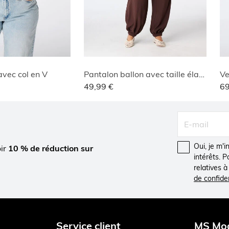
vec col en V
Pantalon ballon avec taille élastique
Ve
49,99 €
69
Oui, je m'
oir
10 % de réduction sur
intérêts. 
relatives 
de confiden
Service client
MS Mo