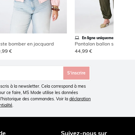
En ligne uniquement
ste bomber en jacquard
Pantalon ballon style carg
,99 €
44,99 €
S’inscrire
inscris à la newsletter. Cela correspond à mes
Pour ce faire, MS Mode utilise les données
à l'historique des commandes. Voir la
déclaration
tialité
.
de
Suivez-nous sur