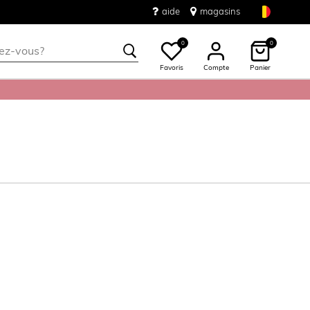
aide
magasins
0
0
Favoris
Compte
Panier