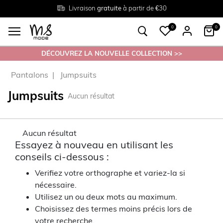
Livraison
Retour
Tailles du
gratuite
gratuit en magasin
38 au 54
à partir de €30
0
0
DÉCOUVREZ LA NOUVELLE COLLECTION >>
Pantalons
Jumpsuits
Jumpsuits
Aucun résultat
Aucun résultat
Essayez à nouveau en utilisant les
conseils ci-dessous :
Verifiez votre orthographe et variez-la si
nécessaire.
Utilisez un ou deux mots au maximum.
Choisissez des termes moins précis lors de
votre recherche.