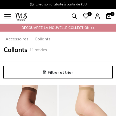
Livraison
Retour
Tailles du
gratuite
gratuit en magasin
38 au 54
à partir de €30
0
0
DÉCOUVREZ LA NOUVELLE COLLECTION >>
Accessoires
Collants
Collants
11
articles
Filtrer et trier