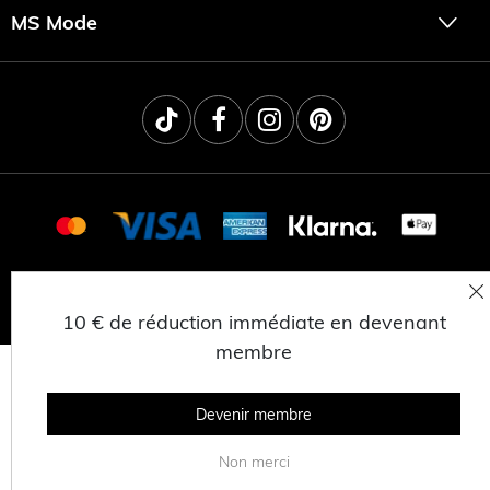
MS Mode
© 2025 MSNL BV
CONFIDENTIALITÉ
CONDITIONS GÉNÉRALES
TRAVAILLER CHEZ MS MODE
10 € de réduction immédiate en devenant
membre
Devenir membre
Non merci