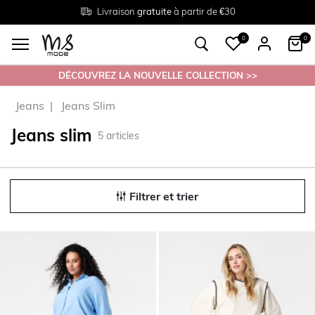
Livraison
Retour
Tailles du
gratuite
gratuit en magasin
38 au 54
à partir de €30
0
0
DÉCOUVREZ LA NOUVELLE COLLECTION >>
Jeans
Jeans Slim
Jeans slim
5
articles
Filtrer et trier