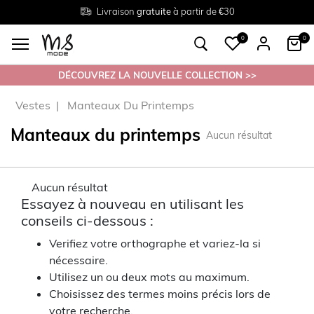
Livraison
Retour
Tailles du
gratuite
gratuit en magasin
38 au 54
à partir de €30
0
0
DÉCOUVREZ LA NOUVELLE COLLECTION >>
Vestes
Manteaux Du Printemps
Manteaux du printemps
Aucun résultat
Aucun résultat
Essayez à nouveau en utilisant les
conseils ci-dessous :
Verifiez votre orthographe et variez-la si
nécessaire.
Utilisez un ou deux mots au maximum.
Choisissez des termes moins précis lors de
votre recherche.