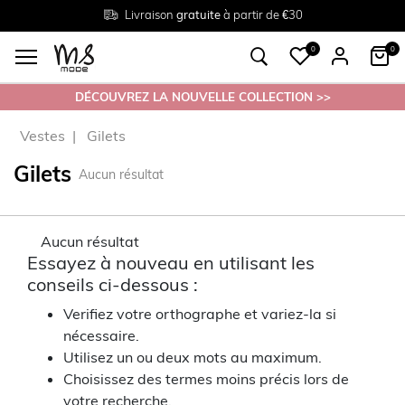
Livraison
Retour
Tailles du
gratuite
gratuit en magasin
38 au 54
à partir de €30
0
0
DÉCOUVREZ LA NOUVELLE COLLECTION >>
Vestes
Gilets
Gilets
Aucun résultat
Aucun résultat
Essayez à nouveau en utilisant les
conseils ci-dessous :
Verifiez votre orthographe et variez-la si
nécessaire.
Utilisez un ou deux mots au maximum.
Choisissez des termes moins précis lors de
votre recherche.