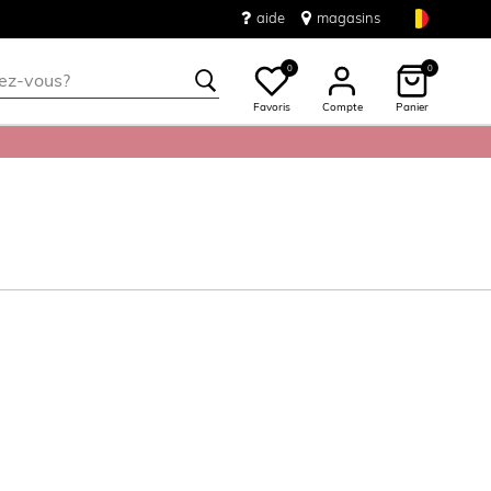
aide
magasins
0
0
Favoris
Compte
Panier