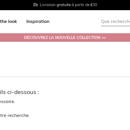
Livraison
Retour
Tailles du
gratuite
gratuit en magasin
38 au 54
à partir de €30
the look
Inspiration
DÉCOUVREZ LA NOUVELLE COLLECTION >>
ls ci-dessous :
essaire.
tre recherche.