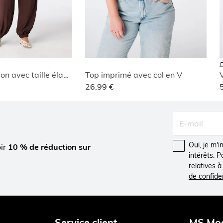
Pantalon ballon avec taille élastique
Top imprimé avec col en V
26,99 €
Oui, je m'
oir
10 % de réduction sur
intérêts. 
relatives 
de confiden
Service client
MS Mo