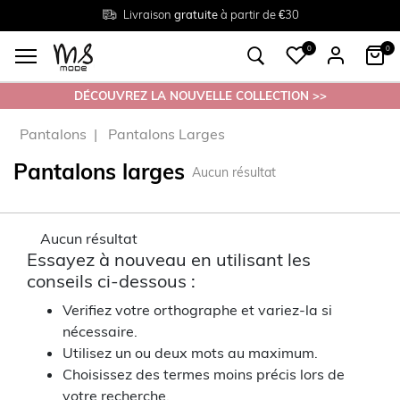
Livraison
Retour
Tailles du
gratuite
gratuit en magasin
38 au 54
à partir de €30
0
0
DÉCOUVREZ LA NOUVELLE COLLECTION >>
Pantalons
Pantalons Larges
Pantalons larges
Aucun résultat
Aucun résultat
Essayez à nouveau en utilisant les
conseils ci-dessous :
Verifiez votre orthographe et variez-la si
nécessaire.
Utilisez un ou deux mots au maximum.
Choisissez des termes moins précis lors de
votre recherche.