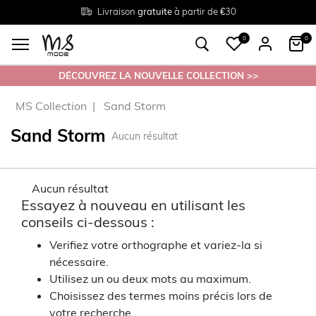
Livraison
Retour
Tailles du
gratuite
gratuit en magasin
38 au 54
à partir de €30
0
0
DÉCOUVREZ LA NOUVELLE COLLECTION >>
MS Collection
Sand Storm
Sand Storm
Aucun résultat
Aucun résultat
Essayez à nouveau en utilisant les
conseils ci-dessous :
Verifiez votre orthographe et variez-la si
nécessaire.
Utilisez un ou deux mots au maximum.
Choisissez des termes moins précis lors de
votre recherche.