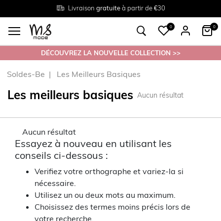
Livraison
Retour
Tailles du
gratuite
gratuit en magasin
38 au 54
à partir de €30
0
0
DÉCOUVREZ LA NOUVELLE COLLECTION >>
Soldes-Be
Les Meilleurs Basiques
Les meilleurs basiques
Aucun résultat
Aucun résultat
Essayez à nouveau en utilisant les
conseils ci-dessous :
Verifiez votre orthographe et variez-la si
nécessaire.
Utilisez un ou deux mots au maximum.
Choisissez des termes moins précis lors de
votre recherche.