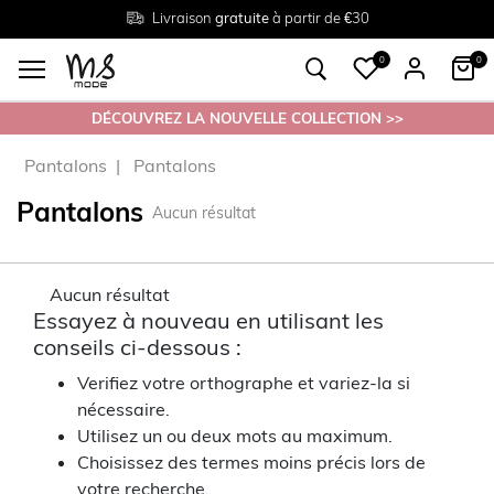
Livraison
Retour
Tailles du
gratuite
gratuit en magasin
38 au 54
à partir de €30
0
0
DÉCOUVREZ LA NOUVELLE COLLECTION >>
Pantalons
Pantalons
Pantalons
Aucun résultat
Aucun résultat
Essayez à nouveau en utilisant les
conseils ci-dessous :
Verifiez votre orthographe et variez-la si
nécessaire.
Utilisez un ou deux mots au maximum.
Choisissez des termes moins précis lors de
votre recherche.