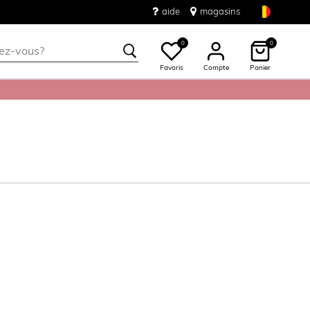
aide
magasins
0
0
Favoris
Compte
Panier