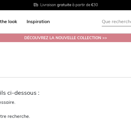
Livraison
Retour
Tailles du
gratuite
gratuit en magasin
38 au 54
à partir de €30
the look
Inspiration
DÉCOUVREZ LA NOUVELLE COLLECTION >>
ls ci-dessous :
essaire.
tre recherche.