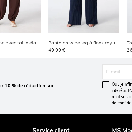
Pantalon ballon avec taille élastique
Pantalon wide leg à fines rayures
To
49,99 €
26
Oui, je m'
oir
10 % de réduction sur
intérêts. 
relatives 
de confiden
Service client
MS Mo