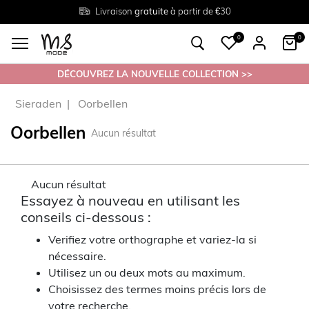
Livraison
Retour
Tailles du
gratuite
gratuit en magasin
38 au 54
à partir de €30
0
0
DÉCOUVREZ LA NOUVELLE COLLECTION >>
Sieraden
Oorbellen
Oorbellen
Aucun résultat
Aucun résultat
Essayez à nouveau en utilisant les
conseils ci-dessous :
Verifiez votre orthographe et variez-la si
nécessaire.
Utilisez un ou deux mots au maximum.
Choisissez des termes moins précis lors de
votre recherche.