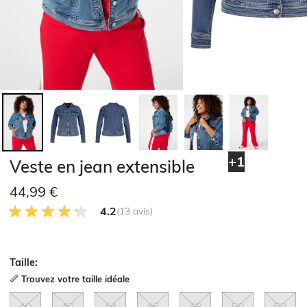
+1
Veste en jean extensible
44,99 €
4.2 sur 5 avis des clients
4.2
(13 avis)
Taille:
Trouvez votre taille idéale
40
42
44
46
48
50
52