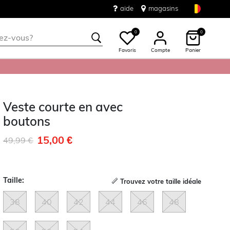
aide
magasins
0
0
Favoris
Compte
Panier
Veste courte en avec
boutons
15,00 €
Remise de
à
49,99 €
Taille:
Trouvez votre taille idéale
38
40
42
44
46
48