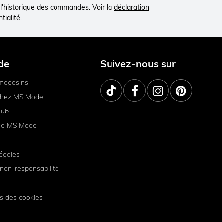
à l'historique des commandes. Voir la
déclaration
tialité
.
de
Suivez-nous sur
magasins
 chez MS Mode
lub
de MS Mode
égales
non-responsabilité
s des cookies