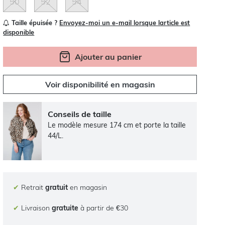
50
52
54
Taille épuisée ?
Envoyez-moi un e-mail lorsque larticle est
disponible
Ajouter au panier
Voir disponibilité en magasin
Conseils de taille
Le modèle mesure 174 cm et porte la taille
44/L.
✔
Retrait
gratuit
en magasin
✔
Livraison
gratuite
à partir de €30