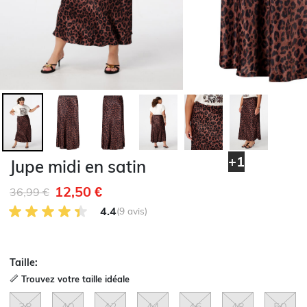
+1
Jupe midi en satin
12,50 €
Remise de
à
36,99 €
4.4 sur 5 avis des clients
4.4
(9 avis)
Taille:
Trouvez votre taille idéale
38
40
42
44
46
48
50