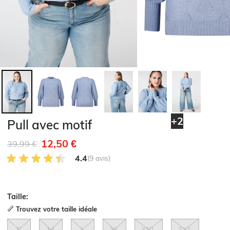
+2
Pull avec motif
12,50 €
Remise de
à
39,99 €
4.4 sur 5 avis des clients
4.4
(9 avis)
Taille:
Trouvez votre taille idéale
S
M
L
XL
XXL
3XL