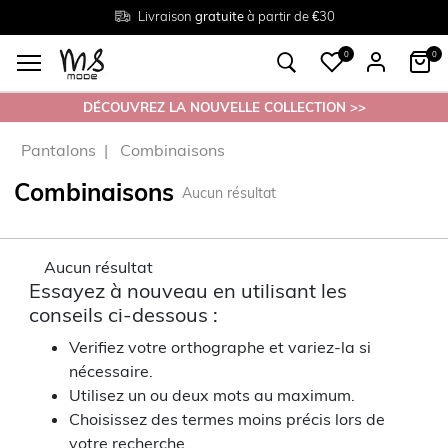
Livraison
Retour
Tailles du
gratuite
gratuit en magasin
38 au 54
à partir de €30
0
0
DÉCOUVREZ LA NOUVELLE COLLECTION >>
Pantalons
Combinaisons
Combinaisons
Aucun résultat
Aucun résultat
Essayez à nouveau en utilisant les
conseils ci-dessous :
Verifiez votre orthographe et variez-la si
nécessaire.
Utilisez un ou deux mots au maximum.
Choisissez des termes moins précis lors de
votre recherche.