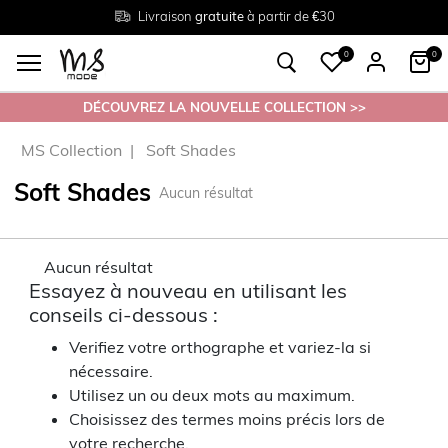
Livraison
Retour
Tailles du
gratuite
gratuit en magasin
38 au 54
à partir de €30
0
0
DÉCOUVREZ LA NOUVELLE COLLECTION >>
MS Collection
Soft Shades
Soft Shades
Aucun résultat
Aucun résultat
Essayez à nouveau en utilisant les
conseils ci-dessous :
Verifiez votre orthographe et variez-la si
nécessaire.
Utilisez un ou deux mots au maximum.
Choisissez des termes moins précis lors de
votre recherche.