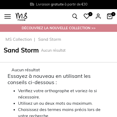
Livraison
Retour
Tailles du
gratuite
gratuit en magasin
38 au 54
à partir de €30
0
0
DÉCOUVREZ LA NOUVELLE COLLECTION >>
MS Collection
Sand Storm
Sand Storm
Aucun résultat
Aucun résultat
Essayez à nouveau en utilisant les
conseils ci-dessous :
Verifiez votre orthographe et variez-la si
nécessaire.
Utilisez un ou deux mots au maximum.
Choisissez des termes moins précis lors de
votre recherche.