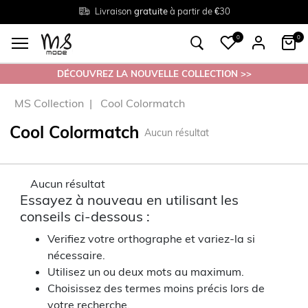
Livraison
Retour
Tailles du
gratuite
gratuit en magasin
38 au 54
à partir de €30
0
0
DÉCOUVREZ LA NOUVELLE COLLECTION >>
MS Collection
Cool Colormatch
Cool Colormatch
Aucun résultat
Aucun résultat
Essayez à nouveau en utilisant les
conseils ci-dessous :
Verifiez votre orthographe et variez-la si
nécessaire.
Utilisez un ou deux mots au maximum.
Choisissez des termes moins précis lors de
votre recherche.