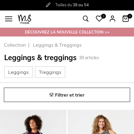
Livraison
Retour
Tailles du
gratuite
gratuit en magasin
38 au 54
à partir de €30
0
0
DÉCOUVREZ LA NOUVELLE COLLECTION >>
Collection
Leggings & Treggings
Leggings & treggings
39
articles
Leggings
Treggings
Leggings
Treggings
Filtrer et trier