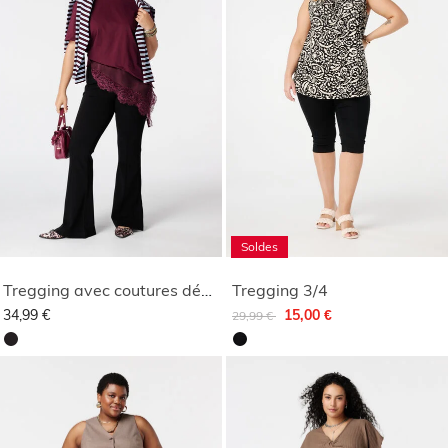
Soldes
Tregging avec coutures décoratives
Tregging 3/4
Remise de
à
34,99 €
15,00 €
29,99 €