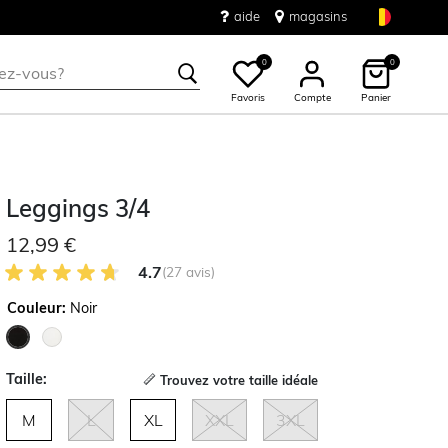
aide
magasins
0
0
Favoris
Compte
Panier
Leggings 3/4
12,99 €
4.7 sur 5 avis des clients
4.7
(27 avis)
Couleur:
Noir
sélectionné
Taille:
Trouvez votre taille idéale
M
L
XL
XXL
3XL