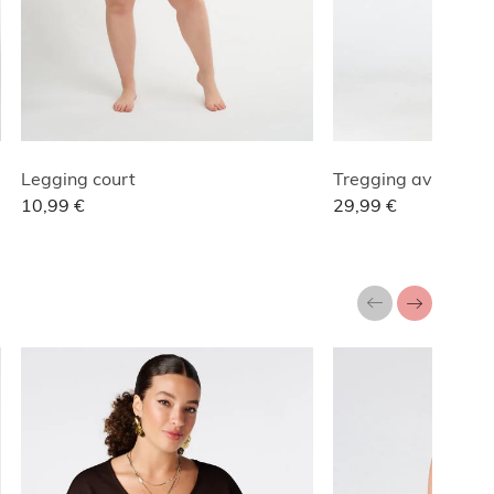
Legging court
Tregging avec un l
10,99 €
29,99 €