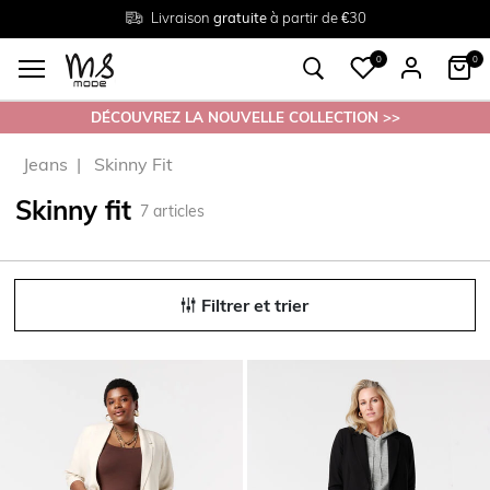
Livraison
Retour
Tailles du
gratuite
gratuit en magasin
38 au 54
à partir de €30
0
0
DÉCOUVREZ LA NOUVELLE COLLECTION >>
Jeans
Skinny Fit
Skinny fit
7
articles
Filtrer et trier