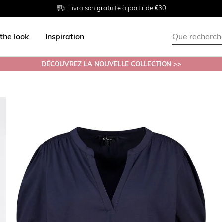
Livraison
Retour
Tailles du
gratuite
gratuit en magasin
38 au 54
à partir de €30
the look
Inspiration
DÉCOUVREZ LA NOUVELLE COLLECTION >>