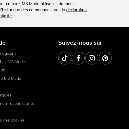
Pour ce faire, MS Mode utilise les données
à l'historique des commandes. Voir la
déclaration
tialité
.
de
Suivez-nous sur
magasins
 chez MS Mode
lub
de MS Mode
égales
non-responsabilité
s des cookies