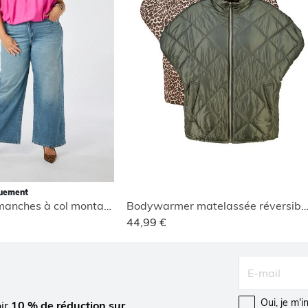
quement
Blouse sans manches à col montant
Bodywarmer matelassée réversi
44,99 €
Oui, je m'
oir
10 % de réduction sur