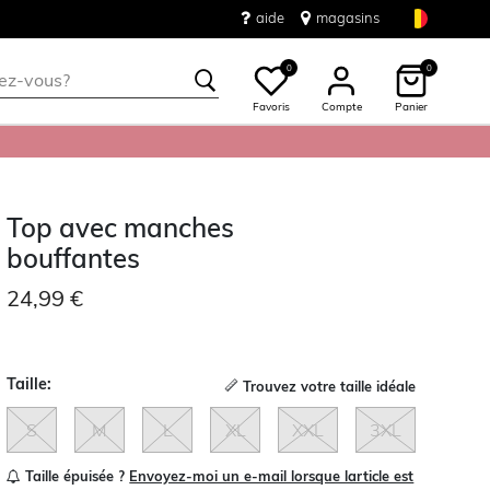
aide
magasins
0
0
Favoris
Compte
Panier
Top avec manches
bouffantes
24,99 €
Taille:
Trouvez votre taille idéale
S
M
L
XL
XXL
3XL
Taille épuisée ?
Envoyez-moi un e-mail lorsque larticle est