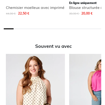
En ligne uniquement
Chemisier moelleux avec imprimé
Remise de
à
Remise de
à
22,50 €
20,00 €
44,99 €
39,99 €
Souvent vu avec