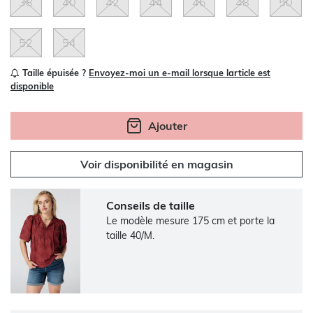
38
40
42
44
46
48
50
52
54
Taille épuisée ?
Envoyez-moi un e-mail lorsque larticle est
disponible
Ajouter
Voir disponibilité en magasin
Conseils de taille
Le modèle mesure 175 cm et porte la
taille 40/M.