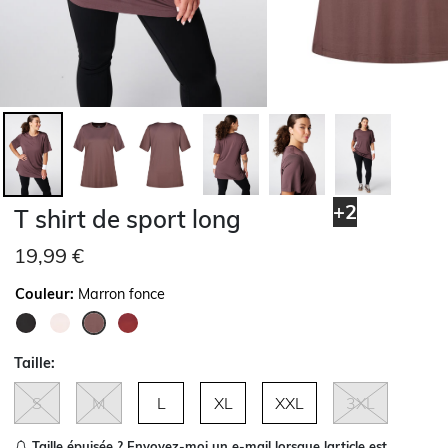
+2
T shirt de sport long
19,99 €
Couleur:
Marron fonce
sélectionné
Taille:
S
M
L
XL
XXL
3XL
Taille épuisée ?
Envoyez-moi un e-mail lorsque larticle est