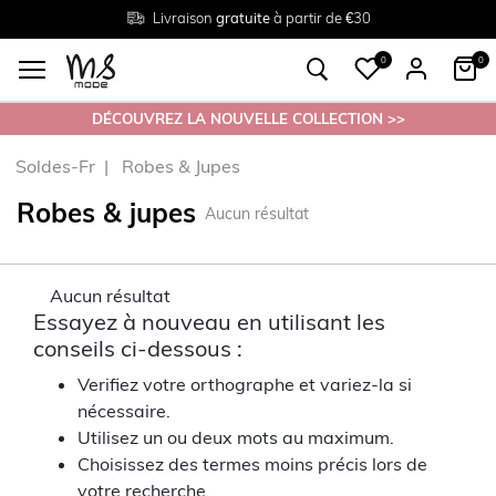
Livraison
Retour
Tailles du
gratuite
gratuit en magasin
38 au 54
à partir de €30
0
0
DÉCOUVREZ LA NOUVELLE COLLECTION >>
Soldes-Fr
Robes & Jupes
Robes & jupes
Aucun résultat
Aucun résultat
Essayez à nouveau en utilisant les
conseils ci-dessous :
Verifiez votre orthographe et variez-la si
nécessaire.
Utilisez un ou deux mots au maximum.
Choisissez des termes moins précis lors de
votre recherche.