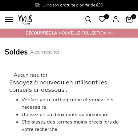
Livraison
Retour
Tailles du
gratuite
gratuit en magasin
38 au 54
à partir de €30
0
0
DÉCOUVREZ LA NOUVELLE COLLECTION >>
Soldes
Aucun résultat
Aucun résultat
Essayez à nouveau en utilisant les
conseils ci-dessous :
Verifiez votre orthographe et variez-la si
nécessaire.
Utilisez un ou deux mots au maximum.
Choisissez des termes moins précis lors de
votre recherche.