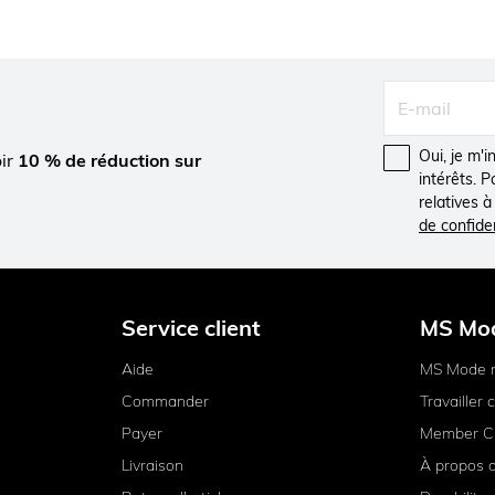
Oui, je m'
oir
10 % de réduction sur
intérêts. 
relatives 
de confiden
Service client
MS Mo
Aide
MS Mode 
Commander
Travailler
Payer
Member C
Livraison
À propos 