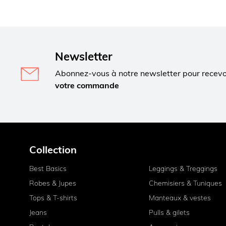
Newsletter
Abonnez-vous à notre newsletter pour recev
votre commande
Collection
Best Basics
Leggings & Treggings
Robes & Jupes
Chemisiers & Tuniques
Tops & T-shirts
Manteaux & vestes
Jeans
Pulls & gilets