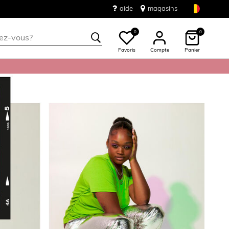
aide
magasins
0
0
Favoris
Compte
Panier