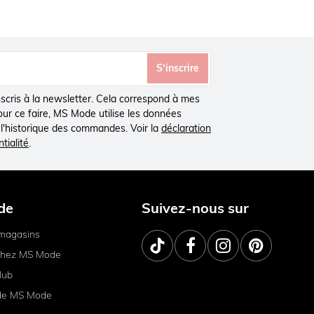
S’inscrire
inscris à la newsletter. Cela correspond à mes
Pour ce faire, MS Mode utilise les données
à l'historique des commandes. Voir la
déclaration
tialité
.
de
Suivez-nous sur
magasins
 chez MS Mode
lub
de MS Mode